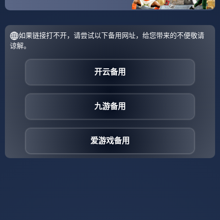
汉密尔顿在直道末端采取了一次教科书式的延迟刹车，赛车
在极限边缘摆动，几乎与阿尔本的前翼并排，但威廉姆斯赛
车在弯中的抓地力依然顽强，阿尔本守住了内线，两车擦身
而过时,轮胎的焦味几乎能透过屏幕闻到。
第56圈,致命一击到来。
在进入圣维弯之前，汉密尔顿故意放慢了出弯节奏，让阿尔
本以为自己已经放弃了内线进攻，但当阿尔本略微放松警
惕、提前打方向的瞬间，汉密尔顿猛然切向外线——那是一
条只存在于理论上的线路，赛道边缘的沥青都已经全部用
尽，法拉利赛车的右后轮甚至压上了绿色的草地,但电子系统
的短暂介入没能阻止他。
两车并排，齐头并进，弯心处，汉密尔顿的赛车与阿尔本几