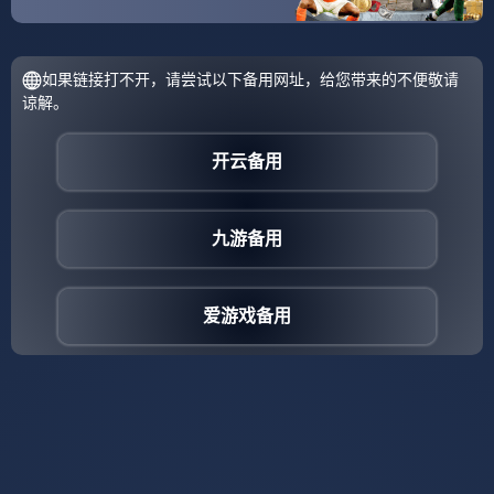
帕尔默深吸一口气，助跑、起脚——球划出一道弧线，绕过
人墙，直挂死角！门将虽全力扑救，却只能目送皮球入网，1:
0！这个进球不仅打破了僵局，更彻底改变了比赛的气势，伊
朗球员的士气受挫，而巴黎则找回了熟悉的节奏，此后，伊
朗被迫压上进攻，后防漏洞增多,巴黎再入一球锁定胜局。