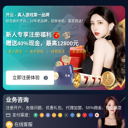
首页
战术解读
正文
开云体育官网-巴黎对阵伊朗，帕尔默的关键回合，一
场跨越文化的战术博弈
开云体育
阅读：256
2026-02-08 14:05:13
在足球的世界里，每一场比赛都可能成为历史的注脚，当“巴
黎”与“伊朗”这两个看似遥远的名词在绿茵场上相遇时，背后
不仅是球队之间的较量，更是一场文化、战术与意志的碰
撞，而在这场焦点战中，一个名字被推向风口浪尖——帕尔
默，他的关键回合表现，不仅决定了比赛的走向，更诠释了
何为“大心脏”球员的担当。
背景：当巴黎的浪漫遇上伊朗的
坚韧