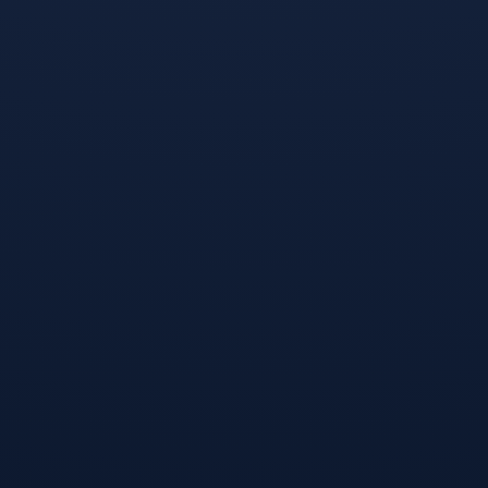
开云体育平台APP-逆转之夜，斗
开云体育中国-沙漠风暴与安第斯
牛士的钢铁之心—2026世界杯A组
之魂，2026世界杯历史重演之
西班牙3，2力克日本侧记
战，哥伦比亚绝地逆转摩洛哥，布
罗佐维奇铸就钢铁奇迹
开云体育下载-南半球的火焰与中
开云体育登录-维也纳奇迹夜，当
美洲的孤胆—当努涅斯在最后十秒
钢铁之魂撕裂黄金之海，奥斯梅恩
点燃布里斯班
在C罗的凝视下封神
开云体育登录-中亚蓝狐撕碎非洲
开云体育平台APP-2026世界杯A
雄狮，佩德里手术刀式调度，乌兹
组死亡之组揭幕战，智利钢铁洪流
别克斯坦演绎世界杯最锋利的非典
碾压日本，B费状态火热闪耀全
发表评论
型胜利
场，演绎唯一性经典