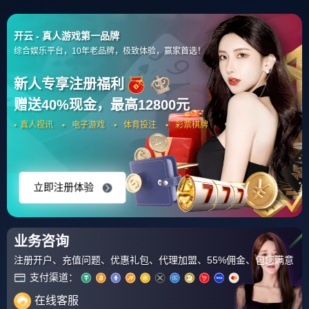
首页
战术解读
正文
开云体育官网-卡利亚里主场告捷，球队取得胜利喜悦
开云体育
阅读：271
2025-12-16 13:00:55
北京时间5月7号，凭借着佩德罗、法里亚斯、阿尔贝托
三人的进球，卡利亚里主场3-0击败巴里，确定升班，重返意
甲联赛。
卡利亚里在2014-2015赛季降级，现用时一个赛季的时间
就重回意甲。
佩德罗在开场24分钟时为球队取得首个进球，用一脚远
射震撼了主场球迷。