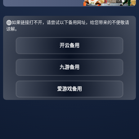
开云体育app-钢铁壁垒与致命反
开云体育登录-1.阿诺德的战术革
击，库尔图瓦封神，美国战术奇袭
命，一场4-0背后的足球哲学迭代
掀翻罗马尼亚
（侧重战术深度）
开云体育登录-选项
开云平台-唯一之战，2026世界杯
E组焦点战，凯恩王者降临，喀麦
隆完胜乌兹别克斯坦书写历史新篇
发表评论