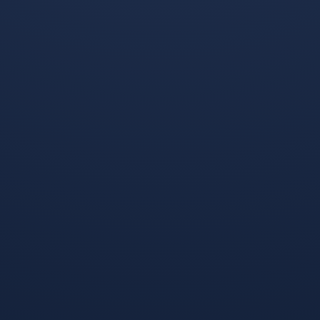
推荐请尽量使用 主胜、平、主负，避免造成歧义
1.本站遵循行业规范，任何转载的稿件都会明确标注作者和来源；2.
本站的原创文章，请转载时务必注明文章作者和来源，不尊重原创
的行为开云体育将追究责任；3.作者投稿可能会经我们编辑修改或补
充。
相关文章
开云官网-1.湄南河畔的红色风
开云官方app入口-血色斗牛士，
暴，当无解的J罗遇上无解的加维
当莫德里奇在墨西哥城点燃西班牙
的逆袭之火