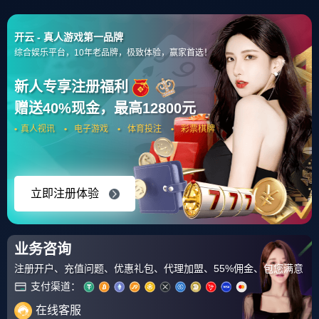
首页
体坛热点
正文
开云体育在线-里昂名将被曝光私生活丑闻，引发球队
风波
开云体育
阅读：372
2025-09-24 15:05:32
1、请不要轻信以留言中大神的名义组建的群聊或发起的
合买，避免经济损失。
2、每天最后的更新时间为23:00，希望大家不要太晚发
单。
今天的专家推荐如下，请您谨慎参考：
2017竞彩普及日来了！3月1日，竞彩足球再度开售单场