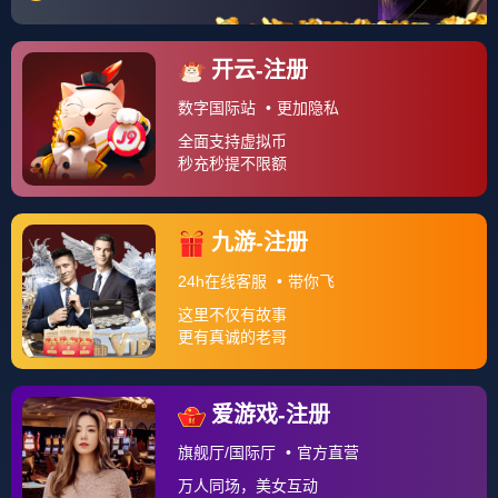
胜平负，一年一度的竞猜盛宴准时与广大彩民见面！
专家推荐如下，请谨慎参考
博胆
方案
周五025 法甲
波尔多VS里昂
半全场
平平@5.70、平负@5.30
投注：20元
最高奖金：53-57元
理论中奖概率：27.76%