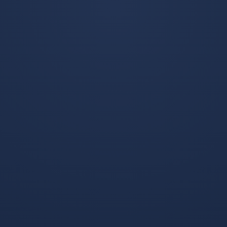
皇家贝蒂斯VS皇家社会
总进球
1@3.85、2@3.05
投注：20元
最高奖金：30.5-38.5元
理论中奖概率：44.8%
贝蒂斯上轮终于结束了6轮不胜，保级依旧严峻，不进球
是最大难题。皇家社会全攻全守，仅有2场平局，如果主队死
守，打破僵局并非易事，故博小球。
首次推荐，请到【达人秀】中留言