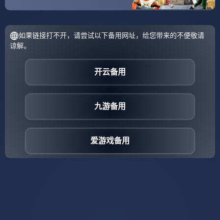
奥格斯堡努力保级，但受伤病和实力所限，近期发挥一
般，主弱客强。红牛靠团结一举冲至第2名，俱乐部目光远
大。此役客队赢球即赢盘，客胜可博。
周五024 西甲