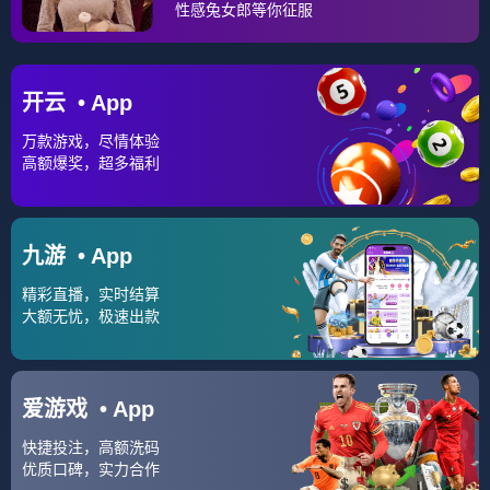
德佩加盟里昂后带领全队火力全开，已经连续4场大比分
取胜。波尔多也凭借良好势头跻身欧战区，严密的防守是立
足资本。本场两队难分伯仲，客不败。
周五021 德甲
奥格斯堡VS莱比锡红牛
胜平负
负@1.73
投注：10元
最高奖金：17.3元
理论中奖概率：50.8%