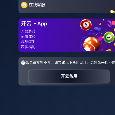
亚输球，同时捷克战胜土耳其，克罗地亚就得和捷
决，有可能是一场平局， 双方携手晋级——就像