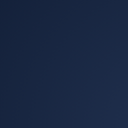
莫德里奇伤疑4年前的欧洲杯，西班牙1-0战胜
尔卢卡、斯尔纳、莫德里奇、曼祖基奇、拉基蒂奇
巴、布斯克 茨、伊涅斯塔、席尔瓦也都牢牢占据
因伤缺席。如果魔笛无法登场，少了大脑的克罗地
西班牙将轮换 卡西首发迎大赛告别？西班牙方面
两场取胜之后，阿拉贡内斯在第3场更换全部首发
利奎塔、贝莱林、蒂亚戈、佩德罗、巴斯 克斯、
得到更多的出场机会。卡西利亚斯能否首发，这是
赛首发登场，完成自己的大赛告别演出？