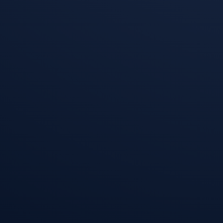
开云平台-当秩序崩塌时，足球
开云体育app-那一秒的
便成了神话的温床—2026世界
当卢卡·莫德里奇在202
杯G组唯一性叙事
界杯H组改写时间法
发表评论
提交评论