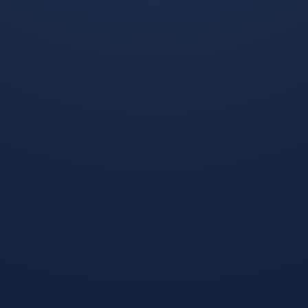
可以去百度分享获取分享代码输入这里。
注作者和来源；2.本站的原创文章，请转载时务必注明文章作者和来
者投稿可能会经我们编辑修改或补充。
色斗牛
开云官方app入口-倒悬的绿
开云体育入口-绝杀之夜，英雄
哥城点
茵，当越南的潮水吞没潘帕斯
与宿命，当比利时在2026世界
火
雄鹰，哈兰德在纽约之夜加冕
杯B组以最残酷的方式，为黄
新王
金一代加冕