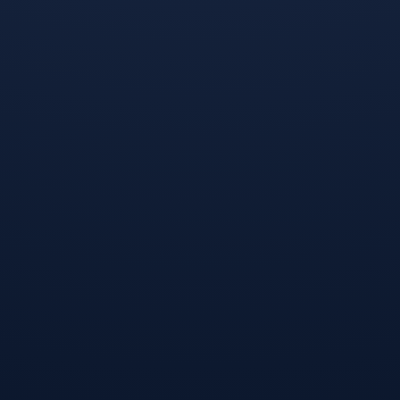
永恒，
开云官方app入口-孤注一掷的
开云体育官方网站-冷与热的碰
6年世
绿茵史诗，当喀麦隆的雄狮怒
撞，当潘帕斯雄鹰掠过暹罗之
则
吼撕裂罗马尼亚防线，坎塞洛
夏—2026世界杯D组泰国对阵
用双脚点燃2026世界杯E组战
阿根廷，登贝莱的非典型救赎
火