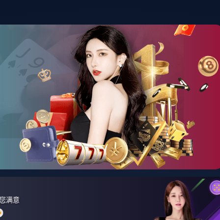
热点
战术解读
深度策划
，遗憾出局
：0
日凌晨3点），欧洲杯D组小组赛末轮，一场焦点战在波尔多球
的FIFA排名中，西班牙位居世界第6，克罗地亚排在第27位。
VS克罗地亚首发阵容比分预测 ）
西拔牙两战两胜已经提前锁定16强席位，本场比赛只要打平
，若战胜西班牙就是小组头名，打平就 是小组第2。如果克罗地