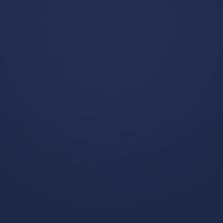
席，拉基 蒂奇就得承担起更重的组织任务。在克罗地亚国家
一后维系格子军团攻守命脉。拉基蒂奇将遇上西班牙的巴萨
4-15赛季巴萨三冠王的队友。在魔笛伤停的情况下，皇马的科瓦
存在感极低，克罗地亚的攻守组织，还得看拉基蒂奇。
5次交锋，斗牛军团3胜1平1负占据优势，进6球失4球。两
借纳瓦斯的绝杀进球1-0战胜对手。
名单
大名单
6欧洲杯赛事在线直播频道 2016欧洲杯网络电视直播时间表