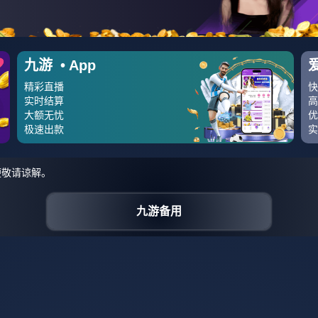
克比净胜球决定谁是小组第2名。因此，西班牙和克罗地亚的对
A组的法国与瑞士一样。