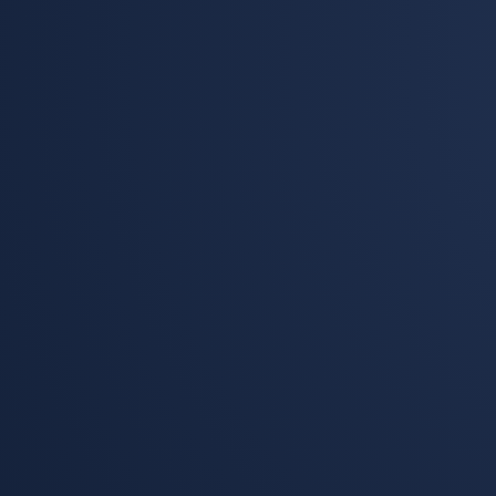
拉基蒂奇VS西班牙巴萨帮如果莫德里奇因伤缺
队，拉基蒂奇踢前腰，莫德里奇是后腰，两人一前
帮， 伊涅斯塔、布斯克茨、阿尔巴、皮克都是201
契奇将顶上，科瓦契奇在皇马的2015-16 赛季
两队交锋历史战绩
国际足球A级赛事历史上，西班牙和克罗地亚一共
支球队上次交锋是2012年欧洲杯小组赛，西班牙凭
西班牙VS克罗地亚两队大名单（球员阵容）
》》2016年法国欧洲杯西班牙国家队23人大
》》2016年法国欧洲杯克罗地亚国家队23人
2016欧洲杯捷克VS土耳其直播间关注》》201