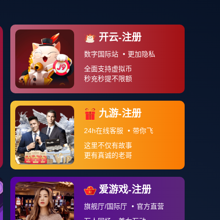
搜索
排行榜
热门文章
最多评论
随机文章
开云体育平台APP-强队之间的火爆对决令人期待
开云体育官网-英格兰名将集体亮相，赛场上掀起热潮的简单介绍
开云体育APP下载-广东宏远与辽宁男篮将在主场上演激烈对决的简单介绍
开云平台-关于史蒂文斯当选新奥兰多魔术总经理的信息
开云下载-关于惊心动魄：球队在点球大战中胜出的信息
开云体育在线-利物浦面对劲敌失利，英超夺冠前景蒙上阴影
开云体育-葡萄牙胜挪威，欧预赛领先局势解析的简单介绍
开云体育下载-阿根廷男足击败日本队，晋级八强