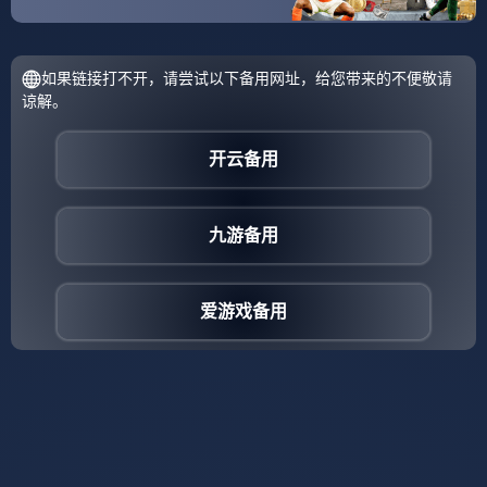
这一刻，他接到了中场一记并不舒服的直塞球，在两名防守
球员的夹击下，他用脚尖轻轻一捅，从人缝中钻了过去。
接下来的动作如同慢镜头回放：卡拉斯科带球突入禁区，面
对出击的门将，他没有选择大力抽射，而是用脚弓推了一个
极其刁钻的远角，球贴着草皮，划过一道微小的弧线，击中
门柱内侧弹入网窝！
3:2！绝杀！
卡拉斯科脱掉球衣冲向角旗区,露出背心上写给家人的话，队
友们将他压在身下，教练席所有人冲入场内，看台上已是泪
水的海洋，西班牙球员瘫倒在地，他们统治了90分钟，却输
给了最后三分钟的罗马意志。
逆转背后的故事：为何是罗马？