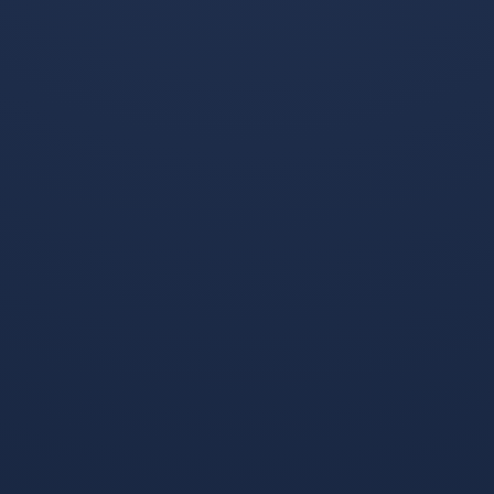
传奇之夜的意义
这场比赛很快被媒体称为“奥林匹克奇迹”，它不仅仅是一场欧
冠淘汰赛的胜利，更是一种足球精神的宣言：在传控哲学盛
行的时代，罗马用最古老的足球语言——热血、奔跑和永不
放弃，完成了对技术流的华丽逆袭。
卡拉斯科的名字一夜之间成为罗马城的英雄,他的那粒进球，
将被制作成壁画出现在特拉斯特维雷区；他的球衣在24小时
内售出量打破了俱乐部纪录，而对于他自己，这粒进球是救
赎，是证明，更是一段新传奇的开篇。
终场哨响后很久,仍有数万球迷在球场外高歌，他们唱着罗马