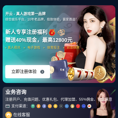
首页
体坛热点
正文
开云体育平台APP-奇迹之夜，卡拉斯科一剑封喉，罗
马逆转西班牙书写绿茵传奇
开云体育
阅读：159
2026-04-19 14:10:17
当终场哨声划破罗马奥林匹克球场的夜空,记分牌上闪烁的比
分让所有人屏住了呼吸——一场看似不可能的逆转，就在这
个夜晚成为了现实，面对技术流丽的西班牙球队，罗马在绝
境中爆发出惊人的战斗力，而马竞旧将卡拉斯科在补时阶段
那记冷静至极的制胜球，将这场比赛镌刻进了欧冠史册。
风暴前的宁静：西班牙式的掌控
比赛的前七十分钟,是西班牙足球哲学的完美展示，客队凭借
高达68%的控球率，用细腻的传控编织起一张无形的大网，