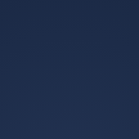
这场逆转绝非偶然,赛后的技术统计显示，罗马全队跑动距离
比对手多出12公里——相当于多打一人，而卡拉斯科在进球
前的30分钟内，已经完成了7次成功突破，他的坚持终于等来
了回报。
罗马主帅在赛后发布会上眼含热泪：“我告诉孩子们，这座球
场见证过无数历史，两千年前，罗马军团征服世界靠的不是
等待，而是进攻，今晚，我们做到了。”