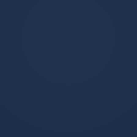
西班牙主帅则无奈承认：“我们控制了比赛，但足球有时就是
这样残酷，卡拉斯科的那个进球……我们研究过他，知道他
内切射门的习惯，但那一刻，他做出了不同的选择，这就是
顶级球员的价值。”