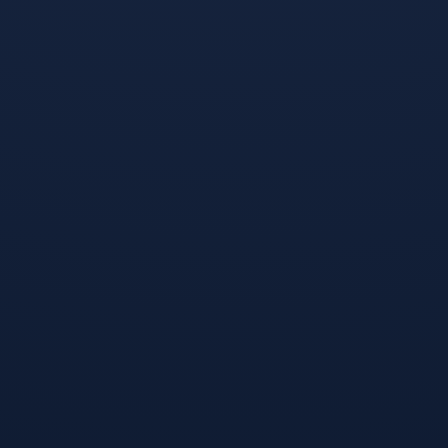
开云体育app-大漠孤星陨落，高
开云官网-1.湄南河畔的红色风
卢雄鸡长鸣—2026世界杯死亡之
暴，当无解的J罗遇上无解的加维
组关键战，法国完胜沙特，三笘薰
领东瀛劲旅默契突围
开云官方app入口-血色斗牛士，
开云官方app入口-倒悬的绿茵，
当莫德里奇在墨西哥城点燃西班牙
当越南的潮水吞没潘帕斯雄鹰，哈
的逆袭之火
兰德在纽约之夜加冕新王