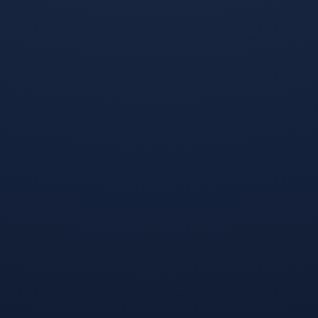
开云体育-中场定乾坤，智利橙色
开云体育app-大漠孤星陨落，高
风暴席卷D组—格列兹曼的致命一
卢雄鸡长鸣—2026世界杯死亡之
击与南美铁骑的统治序章
组关键战，法国完胜沙特，三笘薰
领东瀛劲旅默契突围
开云官网-1.湄南河畔的红色风
开云官方app入口-血色斗牛士，
暴，当无解的J罗遇上无解的加维
当莫德里奇在墨西哥城点燃西班牙
的逆袭之火
开云官方app入口-倒悬的绿茵，
开云体育入口-绝杀之夜，英雄与
当越南的潮水吞没潘帕斯雄鹰，哈
宿命，当比利时在2026世界杯B组
兰德在纽约之夜加冕新王
以最残酷的方式，为黄金一代加冕