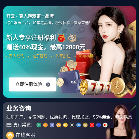
首页
体坛热点
正文
开云体育-劳塔罗成为胜负手，那不勒斯淘汰尼斯
开云体育
阅读：197
2026-03-24 21:48:21
《劳塔罗一锤定音：那不勒斯力克尼斯，阿根廷射手成欧战
关键先生》
在昨晚进行的欧联杯淘汰赛次回合较量中,那不勒斯坐镇马拉
多纳球场迎战法甲劲旅尼斯，经过90分钟的激烈对抗，凭借
阿根廷前锋劳塔罗·马丁内斯在下半场的决定性进球，那不勒
斯以1-0战胜对手，两回合总比分2-1成功晋级下一轮。
战术博弈，僵局难破
比赛伊始,双方教练都展现出谨慎的战术布置，那不勒斯主帅
加西亚排出4-3-3阵型，试图通过控球寻找机会；而尼斯则采