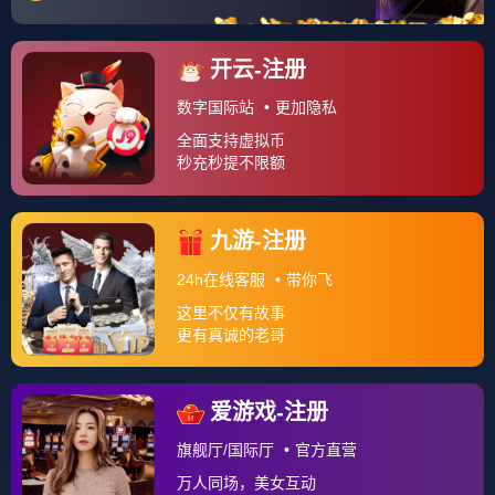
澳网和辛纳打到五盘大战，他那种底线磨王打法对阿卡也很
克制鲁德在法网差点掀翻辛纳，红土实力确实强不过要说全
面挑战，可能。
3、其他热门选手情况阿尔卡拉斯作为纳达尔的年轻同胞，是
法网夺冠的热门人选之一去年法网取得了个人在法网最好的
成绩，进入了半决赛，展现出了一定的实力和潜力，对纳达
尔和德约科维奇等老将构成了一定的竞争威胁，这也会影响
纳达尔和德约科维奇的夺冠赔率辛纳2024年澳网冠军辛纳也
是夺冠热门之一，虽然他。
4、具体来看1 **2024年澳网**辛纳在决赛中逆转击败梅德韦
杰夫，拿下生涯首个大满贯冠军2 **2024年美网**他在硬地赛
场再次爆发，决赛战胜阿尔卡拉斯，收获第二冠3 **2025年温
网**草地适应能力提升的辛纳，决赛击败德约科维奇，实现大