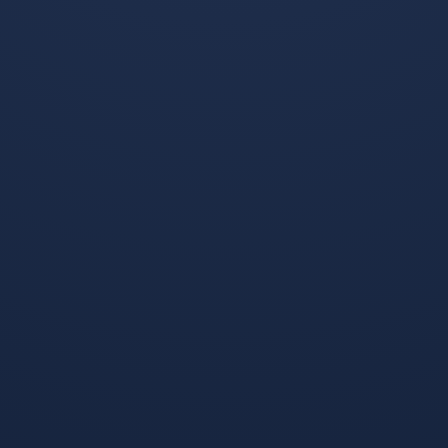
7、澳网，即澳大利亚网球公开赛，是网球四大满贯赛事之
一，每年都吸引着来自世界各地的顶尖选手参加辛纳作为意
大利的代表之一，多次参加澳网，并在比赛中展现出了他的
实力和潜力他的出色表现不仅为意大利赢得了荣誉，也为自
己在网球界赢得了更多的关注和机会辛纳的成功故事激励着
许多年轻的网球爱好者，他用。
1.本站遵循行业规范，任何转载的稿件都会明确标注作者和来源；2.
本站的原创文章，请转载时务必注明文章作者和来源，不尊重原创
的行为开云体育将追究责任；3.作者投稿可能会经我们编辑修改或补
充。
相关文章