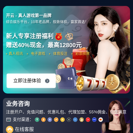
首页
体坛热点
正文
开云体育中国-包含澳网横扫法网，辛纳高光表现的词
条
开云体育
阅读：273
2026-01-06 10:20:04
1、辛纳加冕世界第一风头被抢，德约发文祝贺提升热度郑钦
文年内能否守住前十，温网表现成关键辛纳加冕世界第一，
风头被阿尔卡拉斯抢走加冕仪式热度被掩盖辛纳成为男网史
上第29位世界第一，本应在蒙特卡洛乡村俱乐部举行的加冕
球王仪式成为全球焦点然而，这一重大事件的热度被同龄人
阿尔卡拉斯在法网夺冠的。
2、目前来看梅德韦杰夫和鲁德最有希望打破辛纳阿卡的垄断
梅总硬地实力依旧顶尖，鲁德红土赛季表现抢眼，这两人在
不同场地都能给双骄制造麻烦具体分析下梅德韦杰夫今年在