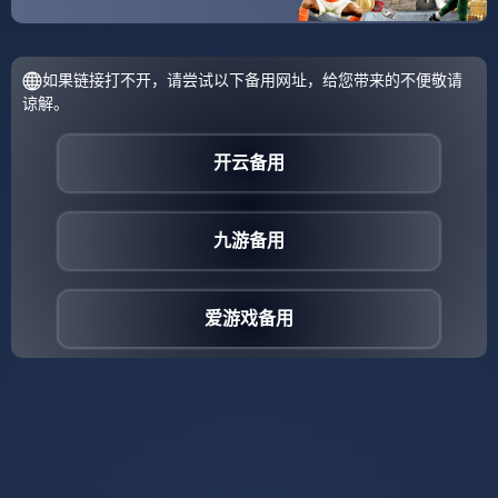
5、女单方面夺冠热门选手斯瓦泰克现世界第一今年法网女单
冠军，夺冠概率40%但从今年北美硬地赛季表现来看，卫冕
成功的难度很大高芙今年华盛顿女单冠军辛辛那提女单冠
军，夺冠概率25%美国新星有机会复制前辈小威廉姆斯在201
4年创造的北美奇迹萨巴伦卡今年澳网女单冠军，夺冠概率2
0%今年在大。