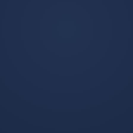
6、两次输球间隔时间巧合，且辛纳成了背靠背在单打比赛中
连续击败德约的人，还在德约统治力最强的澳网终结其多项
纪录，让外界认为德约统治大满贯将越来越艰难，年轻一代
球员已成长起来今年澳网表现不佳 前两轮状态起伏今年澳网
前两轮面对名不见经传的年轻对手，德约打得跌跌撞撞，给
人力不从心之感半。