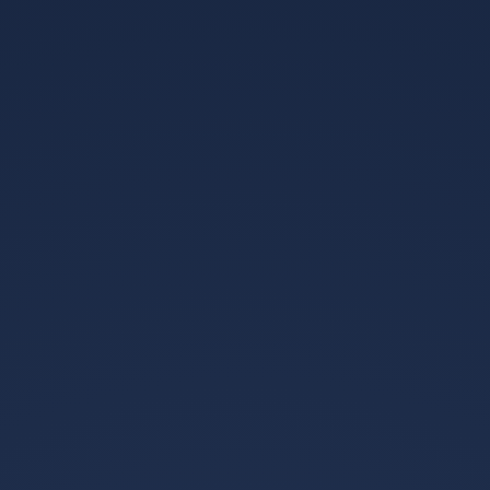
阿伦以7000万美元的价格从一位。
9、波特兰开拓者队 1970年2月10日NBA官方同意波特兰组建
职业篮球队加入联盟两周后，俱乐部的执行副总裁哈里·格里
克曼发起了“球队征名”活动他回忆说“大概有10，000件邮
件”在这些作品中，最受欢迎的是“先锋”，但是这个名字已经
波特兰的刘易斯克拉克学院的球队用了于是他们决定使用开
拓者作为球队的名字 “。
10、1974年，拥有美国和意大利双重国籍的安东尼在第20顺
位杯国王队选中，在国王队效力两个多赛季之后，安东尼又
在ABA的圣路易斯幽灵队和NBA的马刺队效力 里克·阿德尔曼
个人资料 姓名 里克·阿德尔曼 球队 国王 Name Rick Adelman
生日 2005101 昵称 状态 现任 在两次带领波特兰开拓者队打
进总决赛后，1998年9。