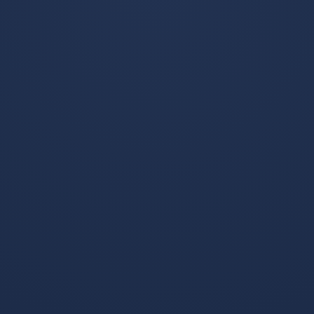
67年，马刺队的前身达拉斯灌木丛队Dallas Chaparrals建
队，球队以遍布德州的灌木丛命名，使用走鹃亦称灌丛鸡 Ch
aparral Cock作为队标和吉祥物灌木丛队成为了ABA11支球队
中的一支已退役一年的前圣路易斯老鹰队球星克里夫·哈根以
球员兼教练的身份。
14、7波特兰开拓者Portland Trail Blazers 1970年2月10日NB
A官方同意波特兰组建职业篮球队加入联盟两周后，俱乐部的
执行副总裁哈里·格里克曼发起了“球队征名”活动，最后球队
名定位开拓者8金州勇士队Golden State Warriors 1946年在费
城时，他的所有人决定以费城的一支老的篮球队的名字勇
士，来命。