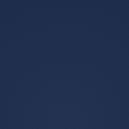
11、2，保罗阿伦，开拓者队，个人资产132亿美元 阿伦主要
是通过和比尔盖茨合作，利用微软发家的除了拥有开拓者
队，阿伦还拥有NFL联盟的一支球队但是在阿伦成为老板
后，这两支球队都没夺过冠军3，理查德德沃斯，魔术队，个
人资产50亿美元 1991年成为魔术队老板的德沃斯，在1951年
和他人合作后，通过安利发家。
12、1948年，当时号称“三城”的伊利诺斯州的Moline市Rock I
sland市和爱荷华州的Davenport市达文波特被国家篮球联盟N
BL批准组建一支球队这支球队的队名“黑鹰”听起来像芝加哥曲
棍球队的队名，但实际上是取自印第安人索克Sauk部落的酋
长“黑鹰Black Hawk” 1951年，这支球队搬迁到了密尔沃基，
队名也去掉了“。
13、帮助的人58万 我也去答题访问个人页 关注 展开全部 19