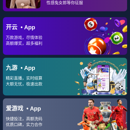
项向公众征集球队名称的活动他提到，收到了大约10，000封
建议信件3 在这些建议中，“先锋”是最受欢迎的名字，但它已
经被波特兰的刘易斯－克拉克学院的球队使用因此，开拓者
这个名字被选为球队的新名称4 格里克曼回忆说“有172位球
迷。
5、Jail Blazer的意思是开拓者监狱，原因1曾几何时，波特兰
开拓者队还是臭名昭著的波特兰监狱之队欺诈强奸枪击，几
乎所有类型的丑闻都能在开拓者找到一个榜样性的代表这支
从来不缺乏天赋的球队，被丑闻和魔咒整整封禁了六年2小飞
鼠达蒙斯塔德迈尔涉嫌私藏大麻，鲁本帕特森性骚扰，还有
拉希德。
6、开拓者的主场球馆名称为玫瑰花园球馆球馆于2013年更名
为摩达中心 位于美国俄勒冈州波特兰市场馆于1995年建成使
用 这是一座多功能球馆，除了篮球比赛，这里还可以举行冰