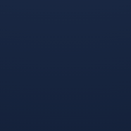
组建职业篮球队加入联盟两周后，俱乐部的执行副总裁哈里#
x2022格里克曼发起了“球队征名”活动他回忆说“大概有10，0
00件邮件”在这些作品中，最受欢迎的是“先锋”，但是这个名
字已经波特兰的刘易斯克拉克学院的球队用了有172个人给球
队命名为“开拓者”。
18、他是世界上最富有的人之一，到2006年，他在福布斯杂
志排名第六，拥有资产大约227亿美元，其中50亿是微软股票
同时他是Charter Communications主席，梦工厂股东，还拥
有NFL的西雅图海鹰队和NBA的波特兰开拓者队艾伦很小就
对计算机科学充满了兴趣，由于他的父亲是华盛顿大学图书
馆的一名图书管理员，这使他很。
1.本站遵循行业规范，任何转载的稿件都会明确标注作者和来源；2.