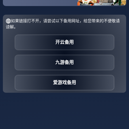
球室内田径赛体操牛仔比赛拳击花样滑冰音乐会和博览会 是
联盟第6大球馆玫瑰。
7、他们是全联盟唯一一支篮板数不足3000个的球队森林狼队
被10支队伍横扫赛季末，前波士顿凯尔特人队球星凯文·麦克
海尔出任主管篮球运营的副总裁，代替退休的总经理杰克·麦
克洛斯基麦克海尔很快采取行动，在1995年选秀大会上大胆
的用第五顺位选择了高中生凯文·加内特199596赛季，森林狼
取得了建队以来第二好的成绩。
8、保罗阿伦不仅是开拓者队的老板，他更是微软公司的创始
人之一两周前，阿伦宣布他再次遭遇癌症的侵袭，而这已经
是阿伦和癌症的第三轮抗争没想到的是，这次癌症侵袭直接
威胁到了保罗阿伦的生命当阿伦第一次和癌症抗争时，他离
开了微软，并追逐其它的兴趣，包括买下开拓者队1988年，