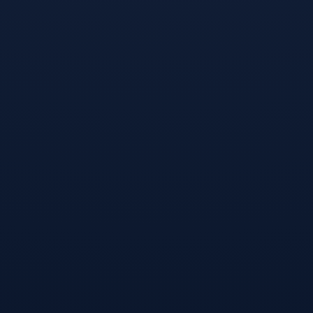
组生死局，哥伦比亚铁骑踏碎墨西
尔巴阡铁骑，费利克斯的战术革
哥，维尼修斯一剑封喉
命，让2026世界杯B组提前进入德
国时间
开云体育-蓝白风暴，当梅西的钟
开云官方app入口-非常有戏剧张
摆遇上格列兹曼的华尔兹，2026
力，包含了逆转、绝杀、传奇对决
世界杯D组上演王者序章
等要素。我们先来构思一个能抓住
眼球的标题
开云APP-独木难支与群星共舞，2
开云体育官方网站-蓝焰孤笔，当
026世界杯G组唯一的强强对话
齐耶赫的左脚，为比利时刺穿罗马
尼亚的钢铁防线
发表评论