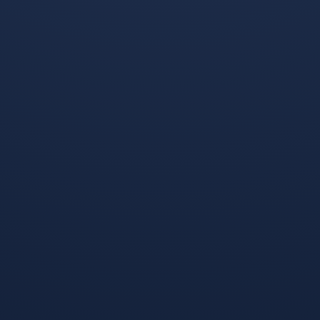
1.本站遵循行业规范，任何转载的稿件都会明确标注作者和来源；2.
本站的原创文章，请转载时务必注明文章作者和来源，不尊重原创
的行为开云体育将追究责任；3.作者投稿可能会经我们编辑修改或补
充。
相关文章
开云体育在线-控球为王，青春无
开云官网-历史的镜像，当2026的
敌，加维领衔西班牙风暴，东瀛武
钟声为捷克而鸣，德容的刀锋划破
士在漩涡中沉没
荷兰的橙色迷雾