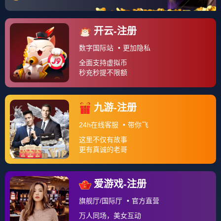
应，伸出了双手。不料库里的左手正好戳上了哈登的胡子，
随后哈登的脑海里迸发出了无数个念头。
“演不演？这么好的机会不碰瓷有点太可惜了！”