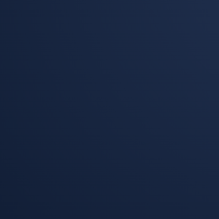
声
1.本站遵循行业规范，任何转载的稿件都会明确标
明
源，不尊重原创的行为开云体育将追究责任；3.作
相关文章