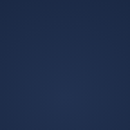
的生死战中失利，只要在最后一场比赛中击败已经降级的狼队，维
状态不佳，但所面对的对手热刺和诺里奇状态也并非最佳若维拉能
，将成功拿到41分保级9 然而，根据目前。