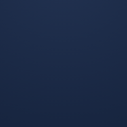
可以去百度分享获取分享代码输入这里。
注作者和来源；2.本站的原创文章，请转载时务必注明文章作者和来
者投稿可能会经我们编辑修改或补充。