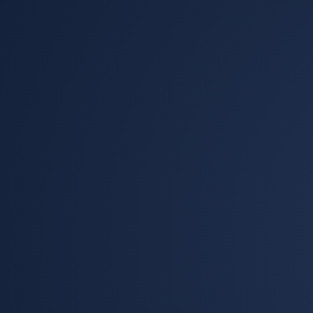
2、7 维冈的形势相对较好，即使在与布莱克本
冈将获得40分，有望成功保级8 阿斯顿维拉近期
在主场比赛中战平热刺，客场击败无欲无求的诺里奇