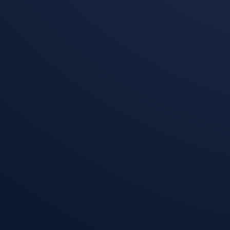
开云体育-蓝白风暴，当梅西的
开云官方app入口-非常
钟摆遇上格列兹曼的华尔兹，
张力，包含了逆转、绝
2026世界杯D组上演王者序章
奇对决等要素。我们先
一个能抓住眼球的标
开云官网-曼谷之夜，加维的指
开云体育app-铁蹄踏
挥棒，一场属于纯粹足球的唯
河，努涅斯用一场唯一
一胜利
利，为塞尔维亚正
发表评论