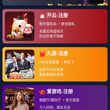
孔德试图以科学方法解释社会演进,但国际政治始终存在他无
法公式化的部分：民族情感、历史偶然、领导人的个性抉
择，我们面对的是一个多重危机叠加的世界：战争、能源、
粮食、认同政治交织成一张动态的网，传统理论在解释乌克
兰与尼日利亚的互动时，显得力不从心——这恰恰体现了孔
德对手（即现实复杂性）的“完全无解”。
乌克兰的“破局之手”：为何是尼日
利亚？
粮食安全的战略纽带
乌克兰是世界重要的粮仓，尼日利亚是非洲人口第一
大国，粮食进口需求巨大，俄乌冲突后，乌克兰通
过“粮食走廊”倡议，将尼日利亚列为优先合作对象，这