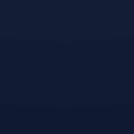
开云官网-曼谷之夜，加维的指挥
开云体育app-铁蹄踏碎多瑙河，
棒，一场属于纯粹足球的唯一胜利
努涅斯用一场唯一的胜利，为塞尔
维亚正名
开云体育官方网站-当加勒比海风
开云APP-2026世界杯E组首战，
撞上亚得里亚海潮，唯一的神谕写
美利坚风暴席卷绿茵，巴雷拉独舞
在哈基米的右脚上
点亮唯一序章
开云体育中国-构思
开云平台-蓝月下的暗涌，2026世
界杯E组生死战，乌兹别克斯坦的
钢铁防线与卢卡库的致命一瞬
发表评论