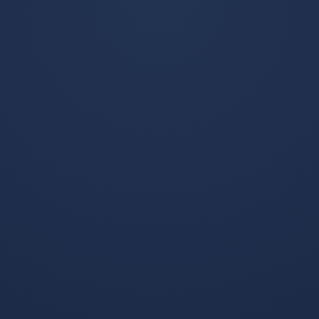
一个去中心化的国际体系：中等国家、区域大国正在填补传
统大国留下的空隙，乌克兰-尼日利亚的互动揭示了一个新规
律：
在多重危机时代，外交的胜负不再取决于总体实力，而
取决于在特定议题上构建“不可替代性”的能力
。
粮食、安全、道德叙事——乌克兰在这三个维度上同时触动
了尼日利亚的核心关切，这种多维绑定，使得合作难以被简
单替代，这正是“孔德对手无解”的当代答案：当变量太多，唯
一可持续的优势是创造独特的连接价值。
在不确定中寻找确定性
乌克兰与尼日利亚的故事还在继续,它提醒我们：在这个看似
无解的世界，依然存在着可构建的确定性——不是通过霸权
或理论推演，而是通过对人类共同需求的深刻洞察与务实回
应，孔德追求的社会规律，或许就隐藏在这些跨越地域的、