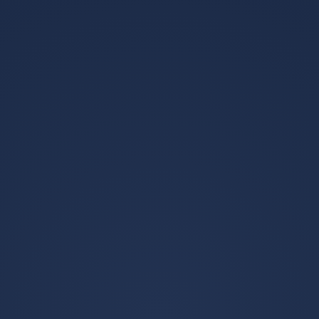
移，尼日利亚在联合国多项涉乌决议中投下赞成票，甚至在2
023年联大谴责俄罗斯的决议中成为非洲少数明确支持乌克兰
的国家之一，这种立场选择，在非洲“中立传统”背景下显得格
外突出。
乌克兰做到了许多大国未能做到的事：它让尼日利亚部分地
将自己的安全叙事与一个远在千里之外的冲突联系起来，这
种“带走”，是价值观的共鸣、利益的契合，更是危机时代中小
国外交的典范——用精准的痛点连接，取代泛泛的政治宣
传。
无解中的启示：世界秩序的重组
逻辑
孔德如果活在今天,或许会修订他的“三阶段法则”，我们正见证