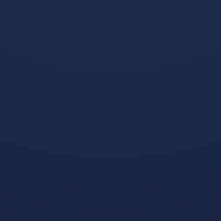
关键比赛进程中，2023年3月24日的比赛中，葡萄牙40战胜
列支敦士登，英格兰客场21击败意大利，丹麦31芬兰，法国
队40大胜荷兰25日，比利时30胜瑞典，奥地利41胜阿塞拜
疆，塞尔维亚20胜立陶宛，苏格兰30击败塞浦路斯，亚美尼
亚12不敌土耳其，瑞士50胜白俄罗斯，以色列11战平科索
沃，安道尔0；阿尔巴尼亚足球队迄今为止并未赢得过世界杯
冠军然而，他们在国际足球赛场上的表现逐渐有所进步在过
去的几届世界杯比赛中，阿尔巴尼亚足球队尝试与其他强队
竞争，但结果并不理想他们的最佳表现可能是在一些友谊赛
或欧洲区预选赛中，尽管他们未能通过世界杯决赛圈的预选
赛阿尔巴尼亚足球队在世界杯赛场；本届比赛引入种子队制
度，决赛阶段8支队伍分为8个小组，小组前两名晋级四分之
一决赛阿尔巴尼亚队爆冷淘汰联邦德国队决赛中，意大利队
以20获胜1972年，第四届欧洲杯决赛阶段比赛在比利时举