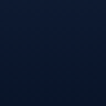
开云体育app-铁蹄踏碎多瑙河，
开云体育官方网站-当加勒比海风
努涅斯用一场唯一的胜利，为塞尔
撞上亚得里亚海潮，唯一的神谕写
维亚正名
在哈基米的右脚上
发表评论
提交评论
开云体育入口
开云体育平台APP
开云平台